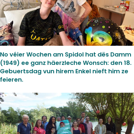
No véier Wochen am Spidol hat dës Damm
(1949) ee ganz häerzleche Wonsch: den 18.
Gebuertsdag vun hirem Enkel nieft him ze
feieren.