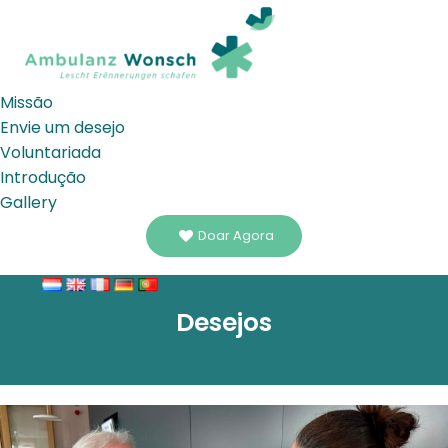
Missão
Envie um desejo
Voluntariada
Introdução
Gallery
Doar Agora
Desejos