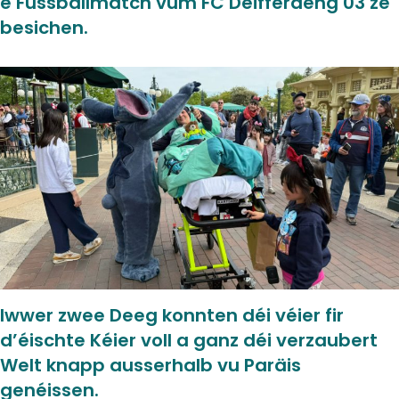
e Fussballmatch vum FC Déifferdeng 03 ze
besichen.
Iwwer zwee Deeg konnten déi véier fir
d’éischte Kéier voll a ganz déi verzaubert
Welt knapp ausserhalb vu Paräis
genéissen.