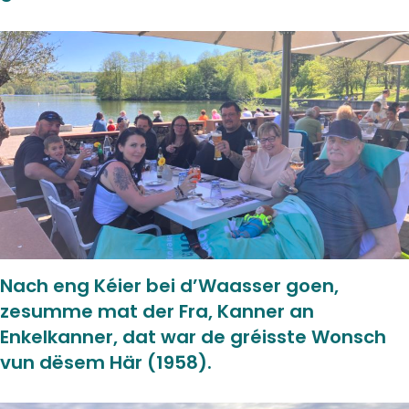
Nach eng Kéier bei d’Waasser goen,
zesumme mat der Fra, Kanner an
Enkelkanner, dat war de gréisste Wonsch
vun dësem Här (1958).