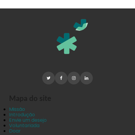
Mapa do site
Missão
Introdução
Envie um desejo
Voluntariada
Doar