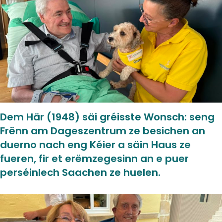
Dem Här (1948) säi gréisste Wonsch: seng
Frënn am Dageszentrum ze besichen an
duerno nach eng Kéier a säin Haus ze
fueren, fir et erëmzegesinn an e puer
perséinlech Saachen ze huelen.