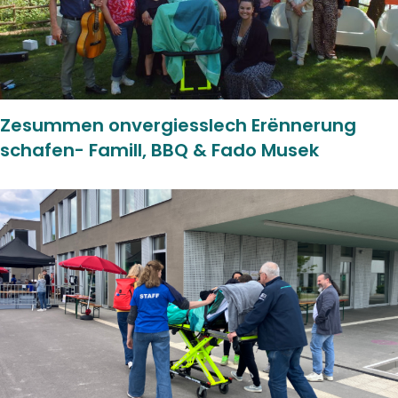
Zesummen onvergiesslech Erënnerung
schafen- Famill, BBQ & Fado Musek