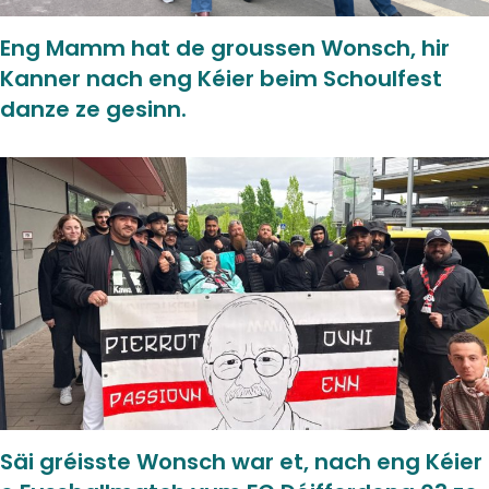
Eng Mamm hat de groussen Wonsch, hir
Kanner nach eng Kéier beim Schoulfest
danze ze gesinn.
Säi gréisste Wonsch war et, nach eng Kéier