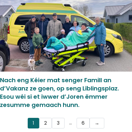
Nach eng Kéier mat senger Famill an
d’Vakanz ze goen, op seng Liblingsplaz.
Esou wéi si et iwwer d’Joren ëmmer
zesumme gemaach hunn.
…
1
2
3
6
→