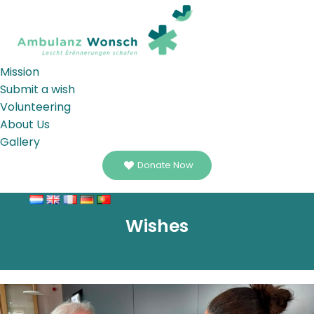
Mission
Submit a wish
Volunteering
About Us
Gallery
Donate Now
Wishes