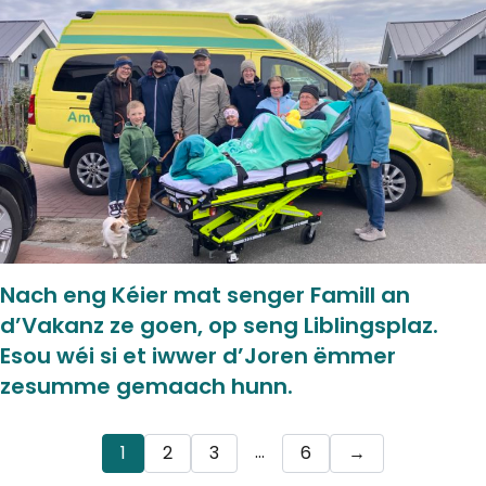
Nach eng Kéier mat senger Famill an
d’Vakanz ze goen, op seng Liblingsplaz.
Esou wéi si et iwwer d’Joren ëmmer
zesumme gemaach hunn.
…
1
2
3
6
→