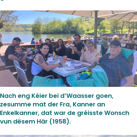
Nach eng Kéier bei d’Waasser goen,
zesumme mat der Fra, Kanner an
Enkelkanner, dat war de gréisste Wonsch
vun dësem Här (1958).