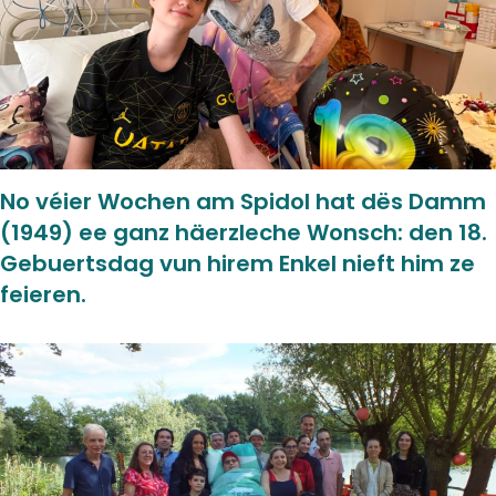
No véier Wochen am Spidol hat dës Damm
(1949) ee ganz häerzleche Wonsch: den 18.
Gebuertsdag vun hirem Enkel nieft him ze
feieren.