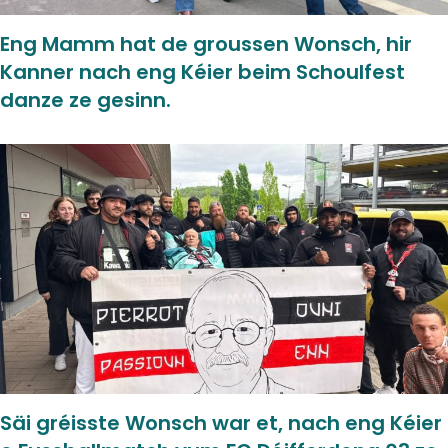
Eng Mamm hat de groussen Wonsch, hir
Kanner nach eng Kéier beim Schoulfest
danze ze gesinn.
Säi gréisste Wonsch war et, nach eng Kéier