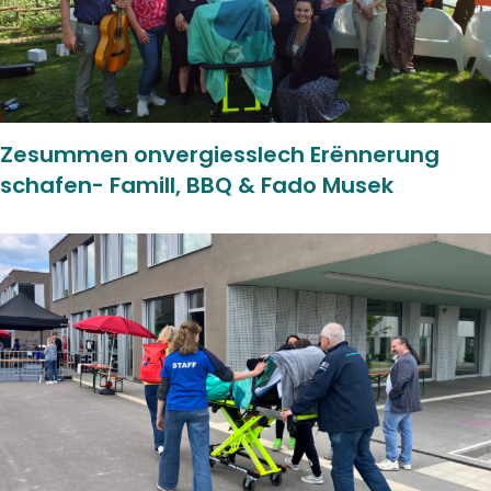
Zesummen onvergiesslech Erënnerung
schafen- Famill, BBQ & Fado Musek