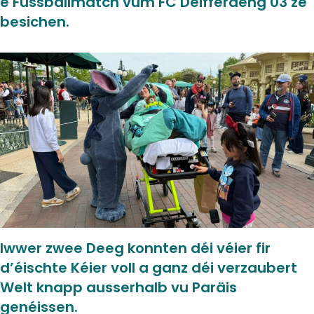
e Fussballmatch vum FC Déifferdeng 03 ze
besichen.
Iwwer zwee Deeg konnten déi véier fir
d’éischte Kéier voll a ganz déi verzaubert
Welt knapp ausserhalb vu Paräis
genéissen.