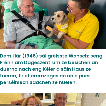
Dem Här (1948) säi gréisste Wonsch: seng
Frënn am Dageszentrum ze besichen an
duerno nach eng Kéier a säin Haus ze
fueren, fir et erëmzegesinn an e puer
perséinlech Saachen ze huelen.